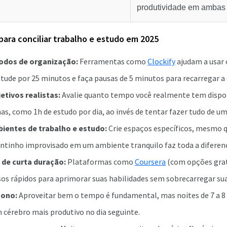
produtividade em ambas 
 para conciliar trabalho e estudo em 2025
odos de organização:
Ferramentas como
Clockify
ajudam a usar
ude por 25 minutos e faça pausas de 5 minutos para recarregar a 
jetivos realistas:
Avalie quanto tempo você realmente tem dispon
s, como 1h de estudo por dia, ao invés de tentar fazer tudo de um
bientes de trabalho e estudo:
Crie espaços específicos, mesmo 
ntinho improvisado em um ambiente tranquilo faz toda a diferen
 de curta duração:
Plataformas como
Coursera
(com opções grat
os rápidos para aprimorar suas habilidades sem sobrecarregar su
 sono:
Aproveitar bem o tempo é fundamental, mas noites de 7 a 8
 cérebro mais produtivo no dia seguinte.