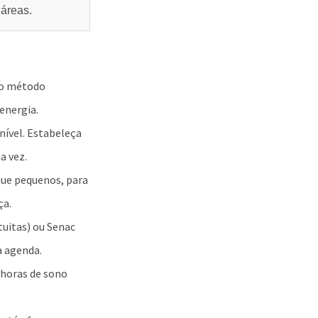
áreas.
 o método
energia.
ível. Estabeleça
a vez.
que pequenos, para
ça.
uitas) ou Senac
a agenda.
 horas de sono