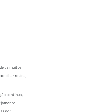
ade de muitos
onciliar rotina,
ção contínua,
nejamento
das por