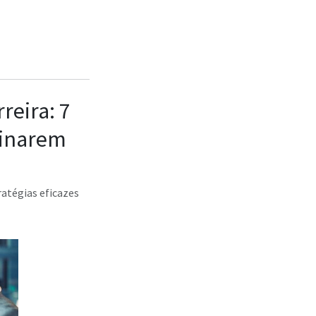
reira: 7
minarem
atégias eficazes