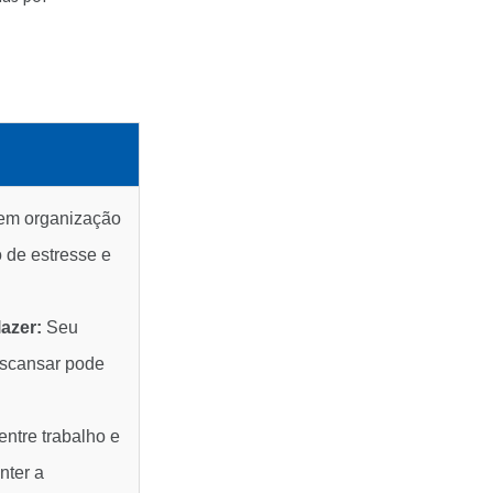
m organização
 de estresse e
azer:
Seu
escansar pode
entre trabalho e
nter a