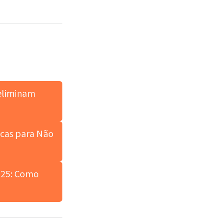
 eliminam
cas para Não
025: Como