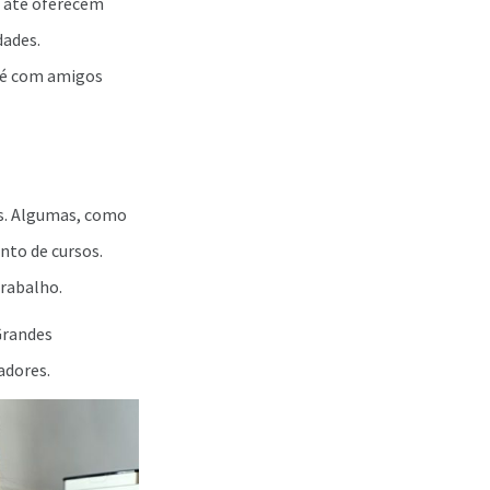
u até oferecem
dades.
fé com amigos
es. Algumas, como
nto de cursos.
rabalho.
Grandes
adores.