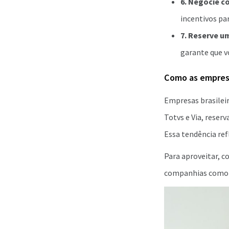
6. Negocie c
incentivos par
7. Reserve u
garante que v
Como as empres
Empresas brasilei
Totvs e Via, reser
Essa tendência re
Para aproveitar, c
companhias como 