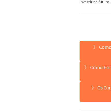
investir no futuro.
》 Como s
》 Como Esco
》 Os Cur