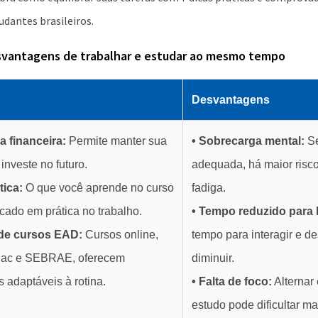
udantes brasileiros.
svantagens de trabalhar e estudar ao mesmo tempo
Desvantagens
a financeira:
Permite manter sua
• Sobrecarga mental:
Se
investe no futuro.
adequada, há maior risco
tica:
O que você aprende no curso
fadiga.
ocado em prática no trabalho.
• Tempo reduzido para l
e de cursos EAD:
Cursos online,
tempo para interagir e d
nac e SEBRAE, oferecem
diminuir.
s adaptáveis à rotina.
• Falta de foco:
Alternar 
estudo pode dificultar ma