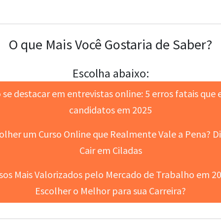
O que Mais Você Gostaria de Saber?
Escolha abaixo:
e destacar em entrevistas online: 5 erros fatais que
candidatos em 2025
lher um Curso Online que Realmente Vale a Pena? Di
Cair em Ciladas
sos Mais Valorizados pelo Mercado de Trabalho em 2
Escolher o Melhor para sua Carreira?