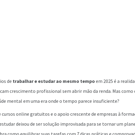
ios de
trabalhar e estudar ao mesmo tempo
em 2025 é a realid
scam crescimento profissional sem abrir mão da renda. Mas como c
aúde mental em uma era onde o tempo parece insuficiente?
 cursos online gratuitos e o apoio crescente de empresas à forma
 estudar deixou de ser solução improvisada para se tornar um pla
bra como equilibrar suas tarefas com 7 dicas práticas e comprova