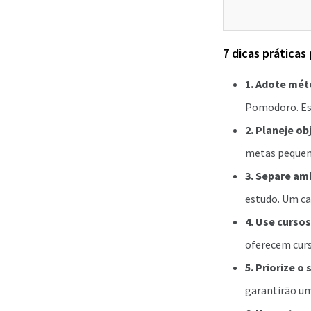
7 dicas práticas
1. Adote mét
Pomodoro. Est
2. Planeje ob
metas pequena
3. Separe am
estudo. Um ca
4. Use cursos
oferecem curs
5. Priorize o
garantirão um