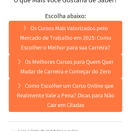
Escolha abaixo:
》 Os Cursos Mais Valorizados pelo
Mercado de Trabalho em 2025: Como
Escolher o Melhor para sua Carreira?
》 Os Melhores Cursos para Quem Quer
Mudar de Carreira e Começar do Zero
》 Como Escolher um Curso Online que
Realmente Vale a Pena? Dicas para Não
Cair em Ciladas