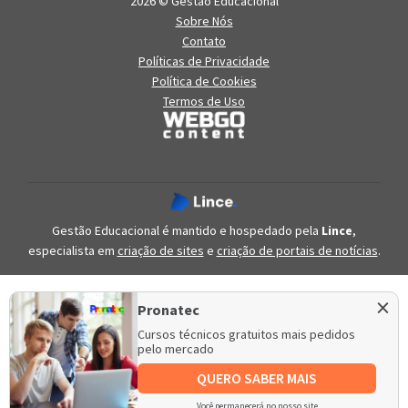
2026 © Gestão Educacional
Sobre Nós
Contato
Políticas de Privacidade
Política de Cookies
Termos de Uso
Gestão Educacional é mantido e hospedado pela
Lince
,
especialista em
criação de sites
e
criação de portais de notícias
.
×
Pronatec
Cursos técnicos gratuitos mais pedidos
pelo mercado
QUERO SABER MAIS
Você permanecerá no nosso site