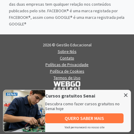
das duas empresas tem qualquer relação nos conteúdos
publicados pelo site. FACEBOOK® é uma marca registada por
FACEBOOK®, assim como GOOGLE® é uma marca registrada pela
GOOGLE®
2026 © Gestão Educacional
Sobre Nós
Contato
Políticas de Privacidade
Política de Cookies
Termos de Uso
×
Cursos gratuitos Senai
Descubra como fazer cursos gratuitos no
Senai hoje
QUERO SABER MAIS
Gestão Educacional é mantido e hospedado pela
Lince
,
especialista em
criação de sites
e
criação de portais de notícias
.
Você permanecerá no nosso site