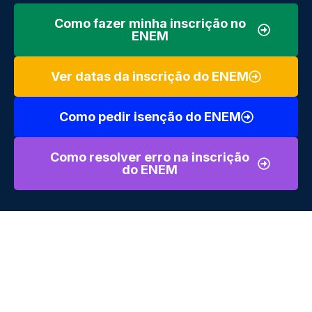
Como fazer minha inscrição no
ENEM
Ver datas da inscrição do ENEM
Como pedir isenção do ENEM
Como resolver erro na inscrição
do ENEM
A inscrição do Enem parece simples à primeira vista,
mas
envolve várias etapas que costumam gerar dúvidas.
Além do cadastro em si, o participante precisa acompanhar
prazos, acessar a conta gov.br, verificar pagamentos,
consultar a Página do Participante e entender regras