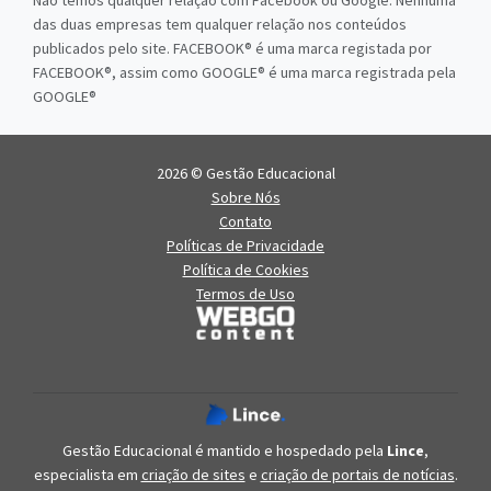
Não temos qualquer relação com Facebook ou Google. Nenhuma
das duas empresas tem qualquer relação nos conteúdos
publicados pelo site. FACEBOOK® é uma marca registada por
FACEBOOK®, assim como GOOGLE® é uma marca registrada pela
GOOGLE®
2026 © Gestão Educacional
Sobre Nós
Contato
Políticas de Privacidade
Política de Cookies
Termos de Uso
Gestão Educacional é mantido e hospedado pela
Lince
,
especialista em
criação de sites
e
criação de portais de notícias
.